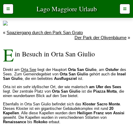
Lago Maggiore Urlaub
≡
≡
«
Spaziergang durch den Park San Grato
Der Park der Olivenbäume
»
E
in Besuch in Orta San Giulio
Direkt am
Orta See
liegt der Hauptort
Orta San Giulio
, am
Ostufer
des
Sees. Zum Gemeindegebiet von
Orta San Giulio
gehört auch die
Insel
San Giulio
, die ein beliebtes
Ausflugsziel
ist.
Orta ist ein sehr idyllischer Ort, der wie malerisch
am Ufer des Sees
liegt. Der zentrale Platz von
Orta San Giulio
ist die
Piazza Motta
, die
einen wunderbaren Blick auf den See bietet.
Ebenfalls in Orta San Giulio befindet sich das
Kloster Sacro Monte
.
Dieses Kloster ist ein gigantischer Gebäudekomplex mit rund
20
Kapellen
. Alle diese Kapellen wurden dem
Heiligen Franz von Assisi
geweiht. Die Kapellen wurden in verschiedenen Stilarten von
Renaissance
bis
Rokoko
erbaut.