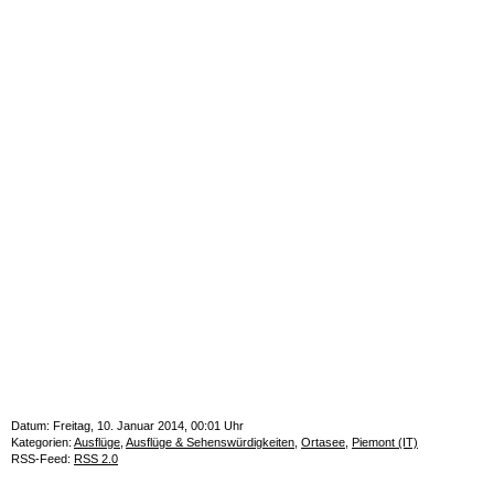
Datum: Freitag, 10. Januar 2014, 00:01 Uhr
Kategorien:
Ausflüge
,
Ausflüge & Sehenswürdigkeiten
,
Ortasee
,
Piemont (IT)
RSS-Feed:
RSS 2.0