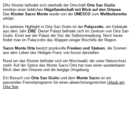
DAs Kloster befindet sich oberhalb der Ortschaft
Orta San Giulio
inmitten einer lieblichen
Hügellandschaft mit Blick auf den Ortasee
.
Das
Kloster Sacro Monte
wurde von der
UNESCO
zum
Weltkulturerbe
erklärt.
Ein weiteres Highlight in Orta San Giulio ist der
Palazzotto
, ein Gebäude
aus dem Jahr
1582
. Dieser Palast befindet sich im Zentrum von Orta San
Giulio. Einst war der Palast der Sitz der Selbstverwaltung. Noch heute
findet man im Palazzotto das Wappen einiger Bischöfe der Region.
Sacro Monte Orta
besitzt prunkvolle
Fresken und Statuen
, die Szenen
aus dem Leben des Heiligen Franz von Assisi darstellen.
Rund um das Kloster befindet sich ein Mischwald, der unter Naturschutz
steht. Auf der Spitze des Monte Sacro Orta hat man einen wunderbaren
Blick über den Ortasee und die bergige Umgebung.
Ein Besuch von
Orta San Giulio
und dem
Monte Sacro
ist ein
passendes Freizeitprogramm für einen abwechslungsreichen
Urlaub am
Orta See
.