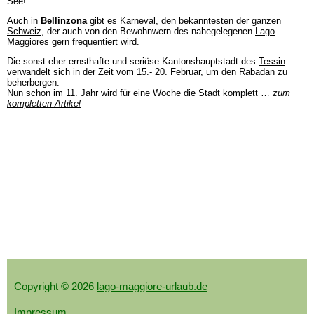
See!
Auch in
Bellinzona
gibt es Karneval, den bekanntesten der ganzen
Schweiz
, der auch von den Bewohnwern des nahegelegenen
Lago
Maggiore
s gern frequentiert wird.
Die sonst eher ernsthafte und seriöse Kantonshauptstadt des
Tessin
verwandelt sich in der Zeit vom 15.- 20. Februar, um den Rabadan zu
beherbergen.
Nun schon im 11. Jahr wird für eine Woche die Stadt komplett …
zum
kompletten Artikel
Copyright © 2026
lago-maggiore-urlaub.de
Impressum