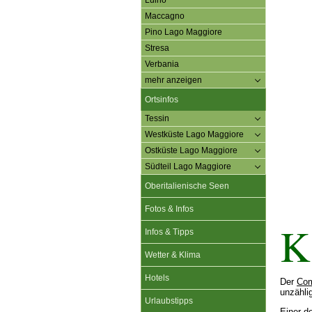
Luino
Maccagno
Pino Lago Maggiore
Stresa
Verbania
mehr anzeigen
Ortsinfos
Tessin
Westküste Lago Maggiore
Ostküste Lago Maggiore
Südteil Lago Maggiore
Oberitalienische Seen
Fotos & Infos
K
Infos & Tipps
Wetter & Klima
Hotels
Der
Com
unzähli
Urlaubstipps
Einer d