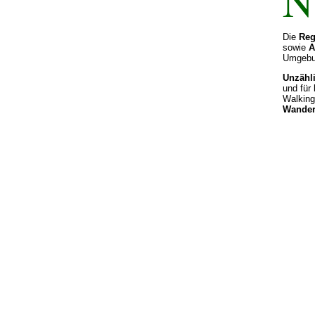
N
Die
Reg
sowie
A
Umgebun
Unzähl
und für
Walking
Wande