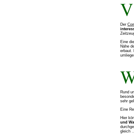
V
Der
Com
intere
Zeitzeu
Eine die
Nähe d
erbaut.
umliege
Rund u
besonde
sehr gel
Eine Re
Hier kö
und Wa
durchge
gleich