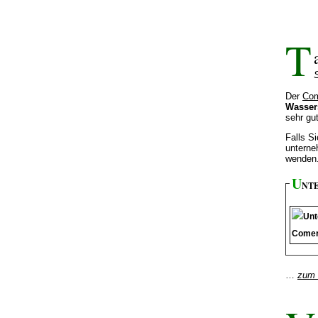
T
Der
Com
Wasser
sehr gut
Falls S
unterne
wenden
U
NT
…
zum 