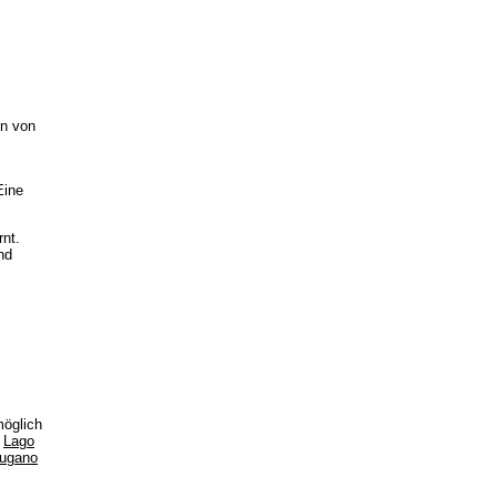
en von
Eine
nt.
nd
öglich
m
Lago
ugano