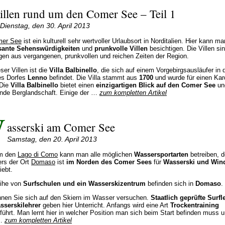
illen rund um den Comer See – Teil 1
Dienstag, den 30. April 2013
er See
ist ein kulturell sehr wertvoller Urlaubsort in Norditalien. Hier kann ma
ssante Sehenswürdigkeiten
und
prunkvolle Villen
besichtigen. Die Villen si
gen aus vergangenen, prunkvollen und reichen Zeiten der Region.
ser Villen ist die
Villa Balbinello
, die sich auf einem Vorgebirgsausläufer in 
es Dorfes
Lenno
befindet. Die Villa stammt aus
1700
und wurde für einen Kar
 Die
Villa Balbinello
bietet einen
einzigartigen Blick auf den Comer See
un
nde Berglandschaft. Einige der …
zum kompletten Artikel
W
asserski am Comer See
Samstag, den 20. April 2013
m den
Lago di Como
kann man alle möglichen
Wassersportarten
betreiben, 
rs der Ort
Domaso
ist
im Norden des Comer Sees
für
Wasserski und Win
iebt.
ihe von
Surfschulen und ein Wasserskizentrum
befinden sich in
Domaso
.
nnen Sie sich auf den Skiern im Wasser versuchen.
Staatlich geprüfte Surfl
sserskilehrer
geben hier Unterricht. Anfangs wird eine Art
Trockentraining
führt. Man lernt hier in welcher Position man sich beim Start befinden muss 
 …
zum kompletten Artikel