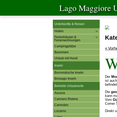
Lago Maggiore U
Unterkünfte & Reisen
Hotels
Kat
Ferienhäuser &
Ferienwohnungen
Campingplätze
« Vorh
Busreisen
Urlaub mit Hund
Inseln
Borromäische Inseln
Der
Mo
Brissago Inseln
ist auc
befinde
Beliebte Urlaubsorte
Die
geo
Ascona
kann m
Cannero Riviera
Vom
Gi
Comer 
Cannobio
Direkt 
Locarno