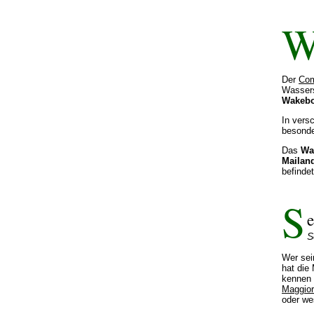
Der
Com
Wassers
Wakebo
In vers
besond
Das
Wa
Mailan
befind
S
S
Wer se
hat die 
kennen 
Maggio
oder we