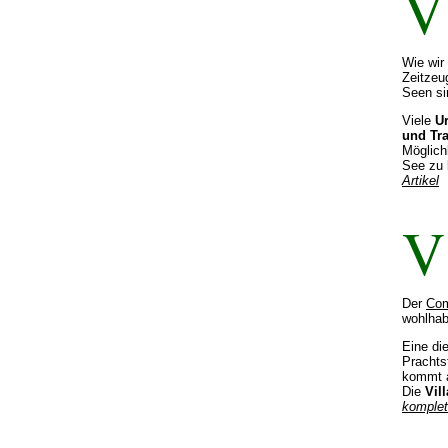
V
Wie wir
Zeitzeu
Seen si
Viele
U
und Tra
Möglich
See zu 
Artikel
V
Der
Com
wohlhab
Eine die
Pracht
kommt a
Die
Vil
komplet