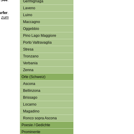
Germignaga
Laveno
urfer
.
Luino
…
zum
Maccagno
Oggebbio
Pino Lago Maggiore
Porto Valtravaglia
Stresa
Tronzano
Verbania
Zenna
Orte (Schweiz)
Ascona
Bellinzona
Brissago
Locarno
Magadino
Ronco sopra Ascona
Poesie / Gedichte
Prominente