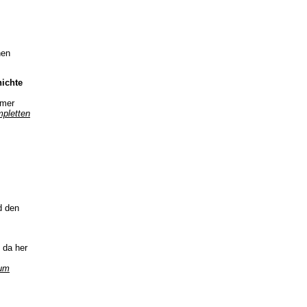
hen
ichte
omer
pletten
d den
 da her
um