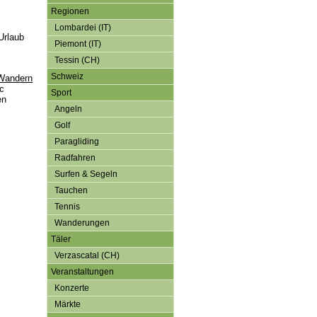
Regionen
Lombardei (IT)
Urlaub
Piemont (IT)
Tessin (CH)
Schweiz
Wandern
c
Sport
en
Angeln
Golf
Paragliding
Radfahren
Surfen & Segeln
Tauchen
Tennis
Wanderungen
Täler
Verzascatal (CH)
Veranstaltungen
Konzerte
Märkte