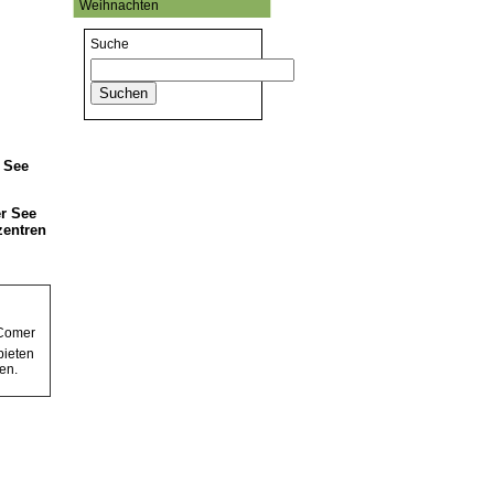
Weihnachten
Suche
 See
r See
zentren
 Comer
bieten
en.