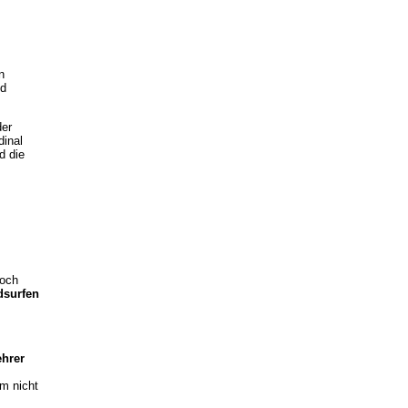
n
nd
der
dinal
d die
doch
dsurfen
ehrer
um nicht