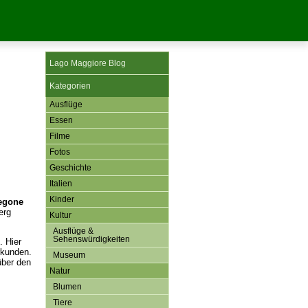
Lago Maggiore Blog
Kategorien
Ausflüge
Essen
Filme
Fotos
Geschichte
Italien
Kinder
egone
erg
Kultur
Ausflüge &
Sehenswürdigkeiten
. Hier
kunden.
Museum
ber den
Natur
Blumen
Tiere