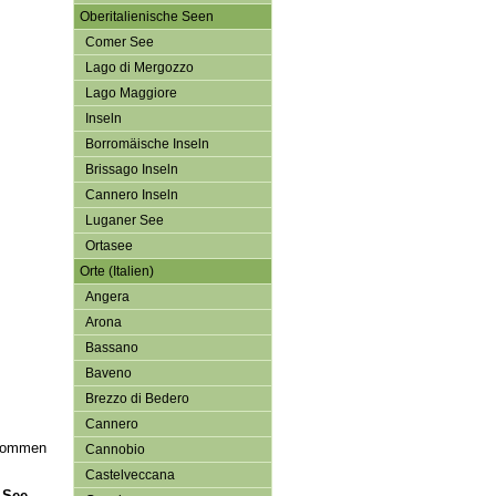
Oberitalienische Seen
Comer See
Lago di Mergozzo
Lago Maggiore
Inseln
Borromäische Inseln
Brissago Inseln
Cannero Inseln
Luganer See
Ortasee
Orte (Italien)
Angera
Arona
Bassano
Baveno
Brezzo di Bedero
Cannero
 kommen
Cannobio
Castelveccana
 See
.