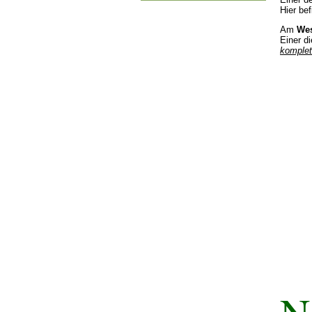
Hier bef
Am
Wes
Einer di
komplet