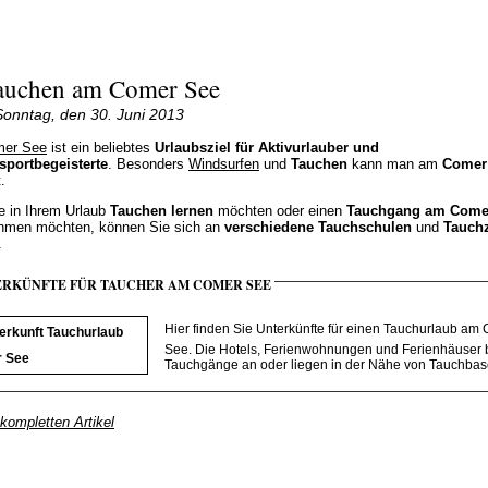
auchen am Comer See
Sonntag, den 30. Juni 2013
er See
ist ein beliebtes
Urlaubsziel für Aktivurlauber und
sportbegeisterte
. Besonders
Windsurfen
und
Tauchen
kann man am
Comer
.
ie in Ihrem Urlaub
Tauchen lernen
möchten oder einen
Tauchgang am Come
hmen möchten, können Sie sich an
verschiedene Tauchschulen
und
Tauch
.
ERKÜNFTE FÜR TAUCHER AM COMER SEE
Hier finden Sie Unterkünfte für einen Tauchurlaub am
See. Die Hotels, Ferienwohnungen und Ferienhäuser 
Tauchgänge an oder liegen in der Nähe von Tauchbas
kompletten Artikel