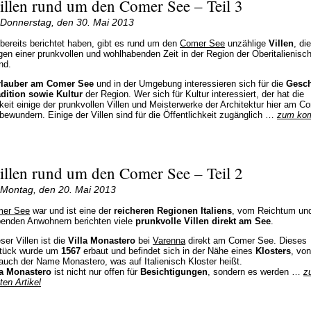
illen rund um den Comer See – Teil 3
Donnerstag, den 30. Mai 2013
 bereits berichtet haben, gibt es rund um den
Comer See
unzählige
Villen
, die
gen einer prunkvollen und wohlhabenden Zeit in der Region der Oberitalienisc
nd.
rlauber am Comer See
und in der Umgebung interessieren sich für die
Gesch
dition sowie Kultur
der Region. Wer sich für Kultur interessiert, der hat die
keit einige der prunkvollen Villen und Meisterwerke der Architektur hier am C
bewundern. Einige der Villen sind für die Öffentlichkeit zugänglich …
zum kom
illen rund um den Comer See – Teil 2
Montag, den 20. Mai 2013
er See
war und ist eine der
reicheren Regionen Italiens
, vom Reichtum un
enden Anwohnern berichten viele
prunkvolle Villen direkt am See
.
ser Villen ist die
Villa Monastero
bei
Varenna
direkt am Comer See. Dieses
stück wurde um
1567
erbaut und befindet sich in der Nähe eines
Klosters
, von
uch der Name Monastero, was auf Italienisch Kloster heißt.
la Monastero
ist nicht nur offen für
Besichtigungen
, sondern es werden …
z
ten Artikel