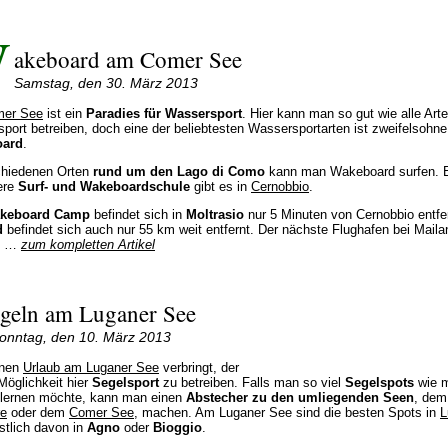
W
akeboard am Comer See
Samstag, den 30. März 2013
er See
ist ein
Paradies für Wassersport
. Hier kann man so gut wie alle Art
port betreiben, doch eine der beliebtesten Wassersportarten ist zweifelsohne
ard
.
chiedenen Orten
rund um den Lago di Como
kann man Wakeboard surfen. 
ere
Surf- und Wakeboardschule
gibt es in
Cernobbio
.
keboard Camp
befindet sich in
Moltrasio
nur 5 Minuten von Cernobbio entfer
d
befindet sich auch nur 55 km weit entfernt. Der nächste Flughafen bei Maila
et …
zum kompletten Artikel
egeln am Luganer See
onntag, den 10. März 2013
inen
Urlaub am Luganer See
verbringt, der
Möglichkeit hier
Segelsport
zu betreiben. Falls man so viel
Segelspots
wie m
lernen möchte, kann man einen
Abstecher zu den umliegenden Seen
, de
re
oder dem
Comer See
, machen. Am Luganer See sind die besten Spots in
L
stlich davon in
Agno
oder
Bioggio
.