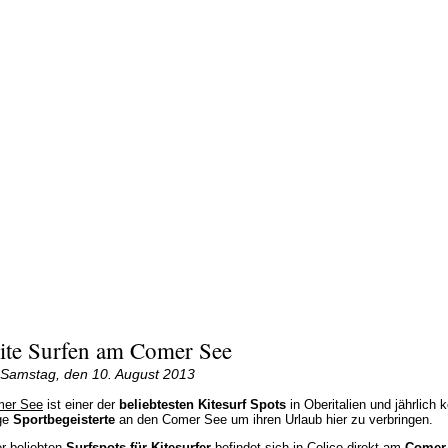
ite Surfen am Comer See
Samstag, den 10. August 2013
er See
ist einer der
beliebtesten Kitesurf Spots
in Oberitalien und jährlich
ge
Sportbegeisterte
an den Comer See um ihren Urlaub hier zu verbringen.
er beliebten
Surfspots für Kitesurfer
befindet sich in
Colico
direkt am
Comer