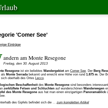
rlaub
egorie 'Comer See'
erige Einträge
W
andern am Monte Resegone
Freitag, den 30. August 2013
nte Resegone
ist ein beliebtes
Wandergebiet
am
Comer See
. Der
Berg Res
h als
Monte Serrada
bekannt und erreicht eine Höhe von rund
1.875 m
. Der B
t sich oberhalb des Ortes
Lecco
.
logischen Beschaffenheit
des
Monte Resegone
sind besonders interessant
an
zerklüftete Felsen und Schluchten
auf wunderschönen
Wanderwegen
er
pfel des Monte Resegone
aus hat man einen einzigartigen
Panoramablick
ü
See.
unterhalb des Gipfels befindet sich die …
zum kompletten Artikel