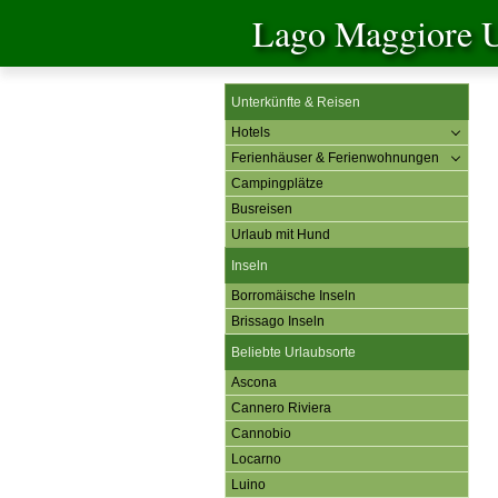
Lago Maggiore U
Unterkünfte & Reisen
Hotels
Ferienhäuser & Ferienwohnungen
Campingplätze
Busreisen
Urlaub mit Hund
Inseln
Borromäische Inseln
Brissago Inseln
Beliebte Urlaubsorte
Ascona
Cannero Riviera
Cannobio
Locarno
Luino