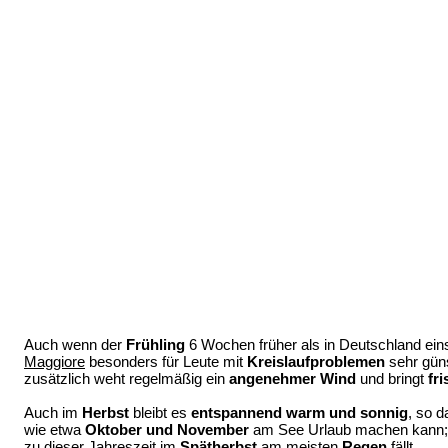
Auch wenn der
Frühling
6 Wochen früher als in Deutschland eins
Maggiore
besonders für Leute mit
Kreislaufproblemen
sehr güns
zusätzlich weht regelmäßig ein
angenehmer Wind
und bringt
fri
Auch im
Herbst
bleibt es
entspannend warm und sonnig
, so 
wie etwa
Oktober und November
am See Urlaub machen kann; 
zu dieser Jahreszeit im
Spätherbst
am meisten
Regen
fällt.