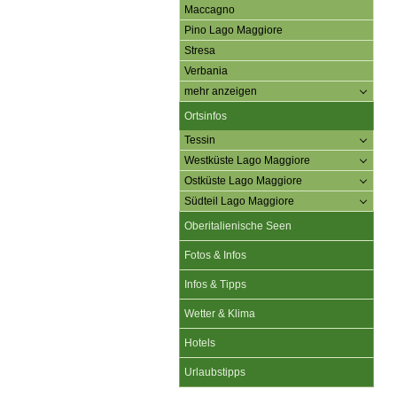
Maccagno
Pino Lago Maggiore
Stresa
Verbania
mehr anzeigen
Ortsinfos
Tessin
Westküste Lago Maggiore
Ostküste Lago Maggiore
Südteil Lago Maggiore
Oberitalienische Seen
Fotos & Infos
Infos & Tipps
Wetter & Klima
Hotels
Urlaubstipps