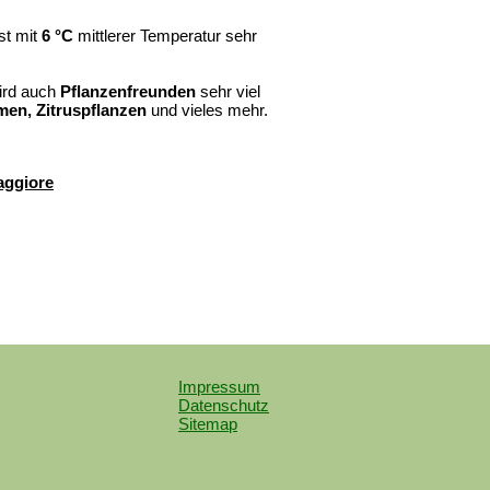
st mit
6 °C
mittlerer Temperatur sehr
rd auch
Pflanzenfreunden
sehr viel
men,
Zitruspflanzen
und vieles mehr.
aggiore
Impressum
Datenschutz
Sitemap