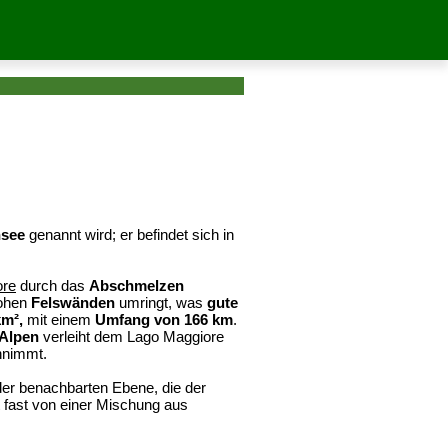
see
genannt wird; er befindet sich in
ore
durch das
Abschmelzen
hohen
Felswänden
umringt, was
gute
km²,
mit einem
Umfang von 166 km
.
 Alpen
verleiht dem Lago Maggiore
nimmt.
 der benachbarten Ebene, die der
 fast von einer Mischung aus