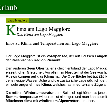
rlaub
Lago Maggiore
K
lima am Lago Maggiore
Das Klima am Lago Maggiore
Infos zu Klima und Temperaturen am Lago Maggiore
Der Lago Maggiore ist ein
Voralpensee
, der auf Deutsch
Langen
der
italienischen Region
Piemont
.
Den anderen
Seen Oberitaliens
gleich entstand der
Lago Maggi
eiszeitlicher Gletscher
. Vor allem im
Nordteil
ist der See von 
Auswirkungen auf das Klima
hat. Die
Oberfläche
beträgt
216 
Jene riesige Wasserfläche und die zusätzliche Lage
südlich der
ein sehr
angenehmes Klima
, welches fast
mediterrane Züge
an
Die mittlere
Wintertemperatur
zum Beispiel liegt höher als jene
Sommertemperatur
wiederum ist niedriger; und man kann somit
Mittelmeerklima
mit
windfreiem Alpenwetter
sprechen.