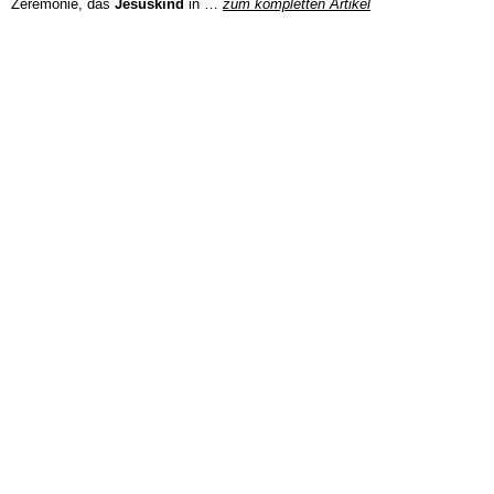
Zeremonie, das
Jesuskind
in …
zum kompletten Artikel