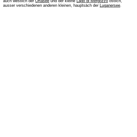
auch westlich der
Ortasee
und der kleine
Lago di Mergozzo
östlich,
ausser verschiedenen anderen kleinen, hauptsäch der
Luganersee
.