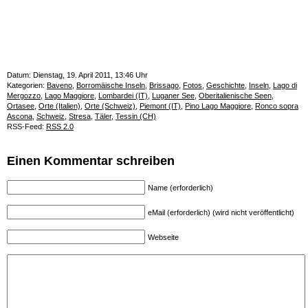
Datum: Dienstag, 19. April 2011, 13:46 Uhr
Kategorien:
Baveno
,
Borromäische Inseln
,
Brissago
,
Fotos
,
Geschichte
,
Inseln
,
Lago di
Mergozzo
,
Lago Maggiore
,
Lombardei (IT)
,
Luganer See
,
Oberitalienische Seen
,
Ortasee
,
Orte (Italien)
,
Orte (Schweiz)
,
Piemont (IT)
,
Pino Lago Maggiore
,
Ronco sopra
Ascona
,
Schweiz
,
Stresa
,
Täler
,
Tessin (CH)
RSS-Feed:
RSS 2.0
Einen Kommentar schreiben
Name (erforderlich)
eMail (erforderlich) (wird nicht veröffentlicht)
Webseite